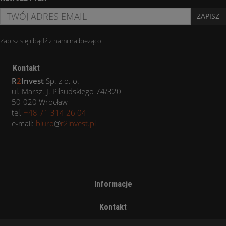
ZAPISZ
Zapisz się i bądź z nami na bieżąco
Kontakt
R
2
Invest
Sp. z o. o.
ul. Marsz. J. Piłsudskiego 74/320
50-020 Wrocław
tel.
+48 71 314 26 04
e-mail:
biuro
@
r2invest.pl
Informacje
Kontakt