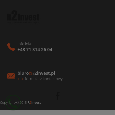
Infolinia
+48 71 314 26 04
biuro
@
r2invest.pl
lub:
formularz kontaktowy
Copyright Ⓒ 2015
R
2
Invest