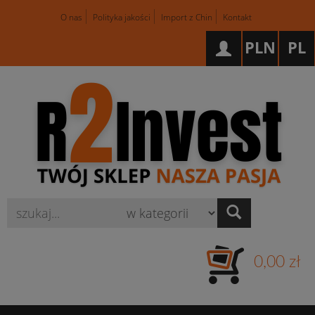
O nas
Polityka jakości
Import z Chin
Kontakt
PLN
PL
Wyszukaj
0,00 zł