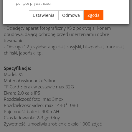
Opis:
polityce prywatności
.
- Ma różne funkcje: tryb foto, tryb wideo, tryb aparatu
Ustawienia
Odmowa
Zgoda
fotograficznego, filtr czarno-biały, filtr nostalgiczny, filtr
smutny
- Dziecięcy aparat fotograficzny X5 z pokrytą silikonem
obudową, dającą ochronę przed uderzeniami i dobre
trzymanie
- Obsługa 12 języków: angielski, rosyjski, hiszpański, francuski,
chiński, japoński itp.
Specyfikacja:
Model: X5
Materiał wykonania: Silikon
TF Card：brak w zestawie max.32G
Ekran: 2.0 cala IPS
Rozdzielczość foto: max 3mpx
Rozdzielczość video: max 1440*1080
Pojemność baterii: 400mAH
Czas ładowania: 2-3 godziny
Żywotność: umożliwia zrobienie około 1000 zdjęć