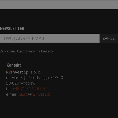
NEWSLETTER
ZAPISZ
Zapisz się i bądź z nami na bieżąco
Kontakt
R
2
Invest
Sp. z o. o.
ul. Marsz. J. Piłsudskiego 74/320
50-020 Wrocław
tel.
+48 71 314 26 04
e-mail:
biuro
@
r2invest.pl