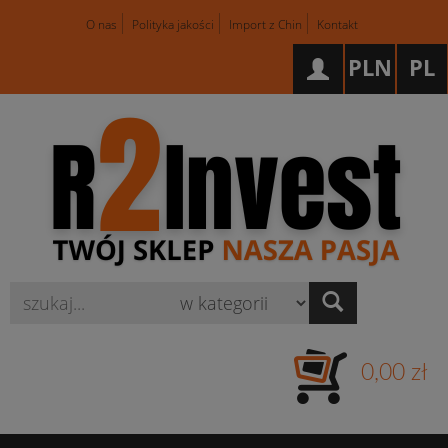
O nas
Polityka jakości
Import z Chin
Kontakt
PLN
PL
Wyszukaj
0,00 zł