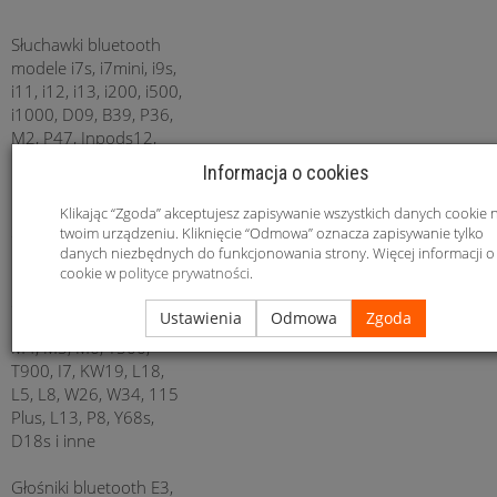
Słuchawki bluetooth
modele i7s, i7mini, i9s,
i11, i12, i13, i200, i500,
i1000, D09, B39, P36,
M2, P47, Inpods12,
F9+-5c, F9-5c, Pro 3 i
Informacja o cookies
inne
Klikając “Zgoda” akceptujesz zapisywanie wszystkich danych cookie 
Smartwatche modele
twoim urządzeniu. Kliknięcie “Odmowa” oznacza zapisywanie tylko
KW10, Q18, V8, Q19
danych niezbędnych do funkcjonowania strony. Więcej informacji o
cookie w
polityce prywatności
.
Smartbandy modele
Ustawienia
Odmowa
Zgoda
119 Plus, m116, M3,
M4, M5, M6, T500,
T900, I7, KW19, L18,
L5, L8, W26, W34, 115
Plus, L13, P8, Y68s,
D18s i inne
Głośniki bluetooth E3,