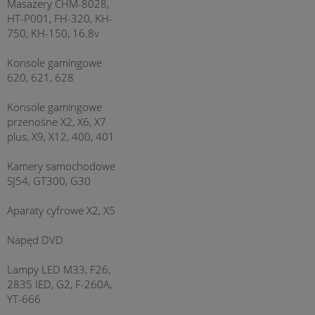
Masażery CHM-8028,
HT-P001, FH-320, KH-
750, KH-150, 16.8v
Konsole gamingowe
620, 621, 628
Konsole gamingowe
przenośne X2, X6, X7
plus, X9, X12, 400, 401
Kamery samochodowe
SJ54, GT300, G30
Aparaty cyfrowe X2, X5
Napęd DVD
Lampy LED M33, F26,
2835 IED, G2, F-260A,
YT-666