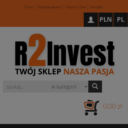
O nas
Polityka jakości
Import z Chin
Kontakt
PLN
PL
Wyszukaj
0,00 zł