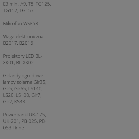
E3 mini, A9, T8, TG125,
TG117, TG157
Mikrofon WS858
Waga elektroniczna
B2017, B2016
Projektory LED BL-
XK01, BL-XK02
Girlandy ogrodowe i
lampy solarne Gir35,
Gir5, Gir65, LS140,
LS20, LS100, Gir7,
Gir2, KS33
Powerbanki UK-175,
UK-201, PB-025, PB-
053 i inne