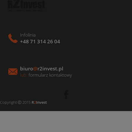
Infolinia
+48 71 314 26 04
biuro
@
r2invest.pl
lub:
formularz kontaktowy
Copyright Ⓒ 2015
R
2
Invest