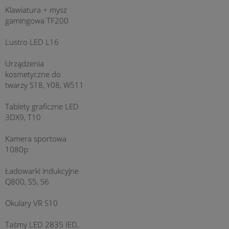
Klawiatura + mysz
gamingowa TF200
Lustro LED L16
Urządzenia
kosmetyczne do
twarzy S18, Y08, W511
Tablety graficzne LED
3DX9, T10
Kamera sportowa
1080p
Ładowarki indukcyjne
Q800, S5, S6
Okulary VR S10
Taśmy LED 2835 IED,