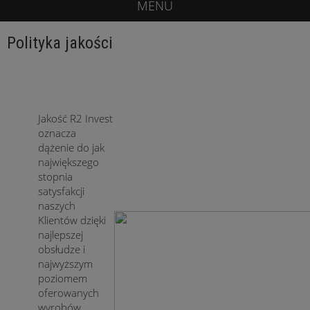
MENU
Polityka jakości
Jakość R2 Invest
oznacza
dążenie do jak
największego
stopnia
satysfakcji
naszych
Klientów dzięki
najlepszej
obsłudze i
najwyższym
poziomem
oferowanych
wyrobów.