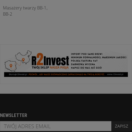
Masażery twarzy BB-1,
BB-2
NEWSLETTER
ZAPISZ