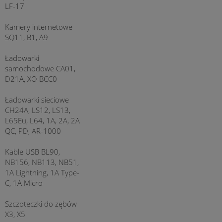
LF-17
Kamery internetowe
SQ11, B1, A9
Ładowarki
samochodowe CA01,
D21A, XO-BCC0
Ładowarki sieciowe
CH24A, LS12, LS13,
L65Eu, L64, 1A, 2A, 2A
QC, PD, AR-1000
Kable USB BL90,
NB156, NB113, NB51,
1A Lightning, 1A Type-
C, 1A Micro
Szczoteczki do zębów
X3, X5