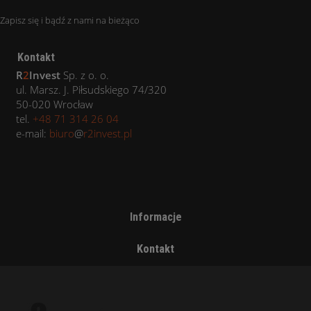
Zapisz się i bądź z nami na bieżąco
Kontakt
R
2
Invest
Sp. z o. o.
ul. Marsz. J. Piłsudskiego 74/320
50-020 Wrocław
tel.
+48 71 314 26 04
e-mail:
biuro
@
r2invest.pl
Informacje
Kontakt