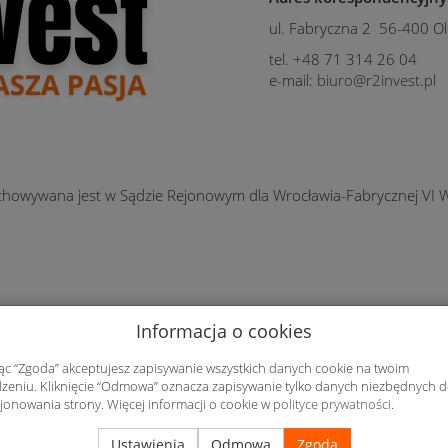
ul. Fabryczna 2 56-400 Ol
tel. +48 71 314 26 04
e-mail:
biuro@r2invest.pl
chowywana jest w Sądzie Rejonowym dla Wrocławia-Fabrycznej VI 
owego: 50 000,00 zł
Informacja o cookies
jąc “Zgoda” akceptujesz zapisywanie wszystkich danych cookie na twoim
zeniu. Kliknięcie “Odmowa” oznacza zapisywanie tylko danych niezbędnych 
jonowania strony. Więcej informacji o cookie w
polityce prywatności
.
Ustawienia
Odmowa
Zgoda