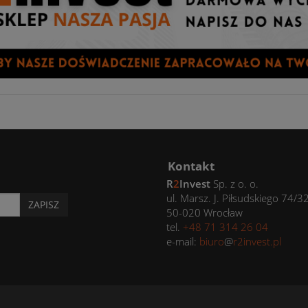
Kontakt
R
2
Invest
Sp. z o. o.
ul. Marsz. J. Piłsudskiego 74/3
ZAPISZ
50-020 Wrocław
tel.
+48 71 314 26 04
e-mail:
biuro
@
r2invest.pl