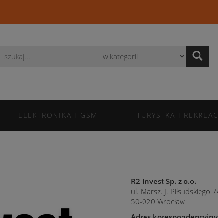
Wyszukaj
ELEKTRONIKA I GSM
TURYSTKA I REKREAC
R2 Invest Sp. z o.o.
ul. Marsz. J. Piłsudskiego 
50-020 Wrocław
Adres korespondencyjny