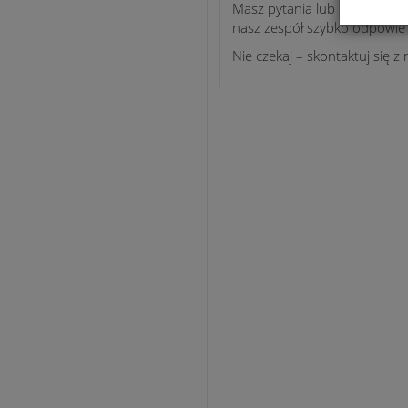
Masz pytania lub potrzebujes
nasz zespół szybko odpowie 
Nie czekaj – skontaktuj się z 