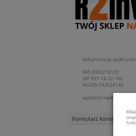
dokumentacja spółki prze
KRS 0000218120
NIP 895-18-22-160
REGON 933028140
wysokość kapitału zakład
Klika
urząd
Formularz kontaktowy
funkc