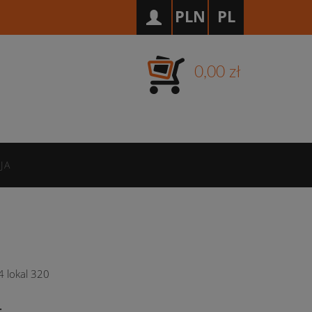
PLN
PL
0,00 zł
JA
74 lokal 320
: