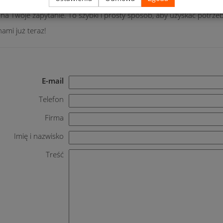
z dodatkowych informacji? Jesteśmy tutaj, aby Ci pomóc! Wypełnij 
na Twoje zapytanie. To szybki i prosty sposób, aby uzyskać potrze
nami już teraz!
E-mail
Telefon
Firma
Imię i nazwisko
Treść