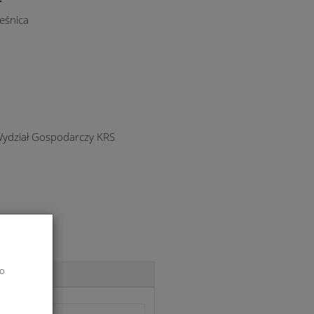
eśnica
Wydział Gospodarczy KRS
do