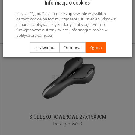
Informacja o cookies
Klikając “Zgoda” akceptujesz zapisywanie wszystkich
danych cookie na twoim urządzeniu. Kliknięcie “Odmowa”
SIODEŁKO ROWEROWE 20X25X9CM
oznacza zapisywanie tylko danych niezbędnych do
Dostępność: 0
funkcjonowania strony. Więcej informacji o cookie w
polityce prywatności
.
Ustawienia
Odmowa
Zgoda
SIODEŁKO ROWEROWE 27X15X9CM
Dostępność: 0