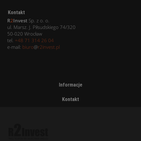
Kontakt
R
2
Invest
Sp. z o. o.
ul. Marsz. J. Piłsudskiego 74/320
50-020 Wrocław
tel.
+48 71 314 26 04
e-mail:
biuro
@
r2invest.pl
Informacje
Kontakt