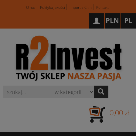
O nas
Polityka jakości
Import z Chin
Kontakt
PLN
PL
Wyszukaj
0,00 zł