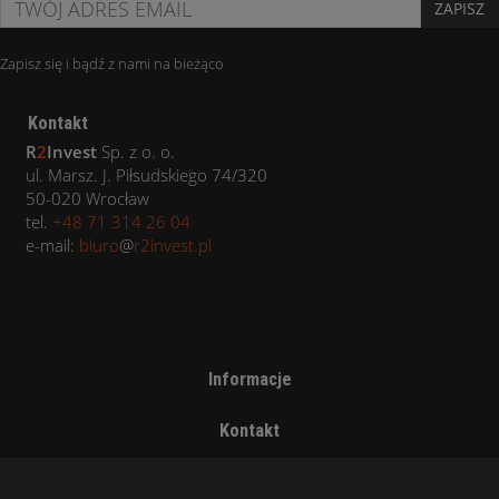
ZAPISZ
Zapisz się i bądź z nami na bieżąco
Kontakt
R
2
Invest
Sp. z o. o.
ul. Marsz. J. Piłsudskiego 74/320
50-020 Wrocław
tel.
+48 71 314 26 04
e-mail:
biuro
@
r2invest.pl
Informacje
Kontakt