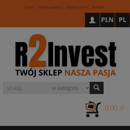
O nas
Polityka jakości
Import z Chin
Kontakt
PLN
PL
Wyszukaj
0,00 zł