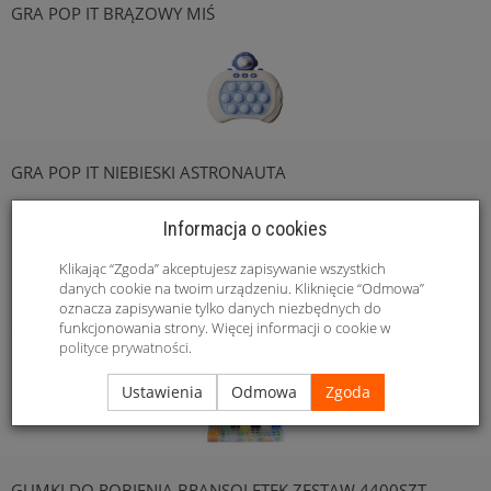
GRA POP IT BRĄZOWY MIŚ
GRA POP IT NIEBIESKI ASTRONAUTA
Informacja o cookies
Klikając “Zgoda” akceptujesz zapisywanie wszystkich
danych cookie na twoim urządzeniu. Kliknięcie “Odmowa”
oznacza zapisywanie tylko danych niezbędnych do
funkcjonowania strony. Więcej informacji o cookie w
GRILL SKŁADANY TURYSTYCZNY WALIZKA
polityce prywatności
.
Ustawienia
Odmowa
Zgoda
GUMKI DO ROBIENIA BRANSOLETEK ZESTAW 4400SZT.