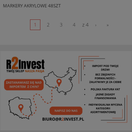
MARKERY AKRYLOWE 48SZT
z 4
1
2
3
4
›
»