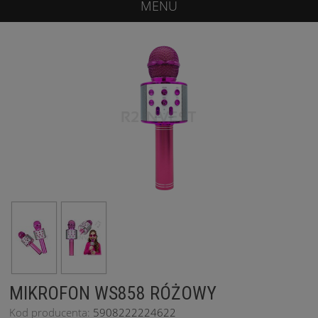
MENU
MIKROFON WS858 RÓŻOWY
Kod producenta:
5908222224622