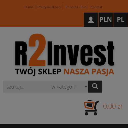
O nas
Polityka jakości
Import z Chin
Kontakt
PLN
PL
Wyszukaj
0,00 zł