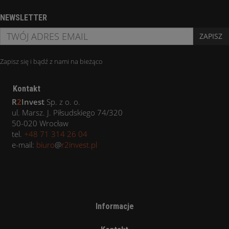
NEWSLETTER
ZAPISZ
Zapisz się i bądź z nami na bieżąco
Kontakt
R
2
Invest
Sp. z o. o.
ul. Marsz. J. Piłsudskiego 74/320
50-020 Wrocław
tel.
+48 71 314 26 04
e-mail:
biuro
@
r2invest.pl
Informacje