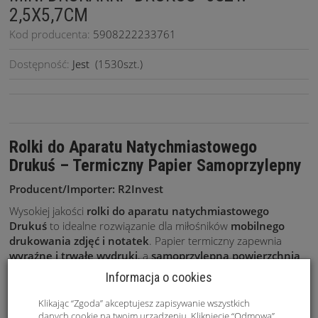
2,5X5,7CM
Kod producenta:
5908222233761
Dostępność:
Jest
(
1530
szt.)
Rolki do Aparatu Natychmiastowego
Drukuś – Termiczny Papier Samoprzylepny
Producent/Importer: R2Invest
Wysokiej jakości
rolki do aparatu natychmiastowego
Drukuś
to idealne rozwiązanie dla miłośników
mobilnego
drukowania zdjęć i notatek
. Papier termiczny zapewnia
wyraźne i trwałe wydruki
, a
samoprzylepna powierzchnia
umożliwia natychmiastowe przyklejenie ich w dowolnym
Informacja o cookies
miejscu.
Klikając “Zgoda” akceptujesz zapisywanie wszystkich
danych cookie na twoim urządzeniu. Kliknięcie “Odmowa”