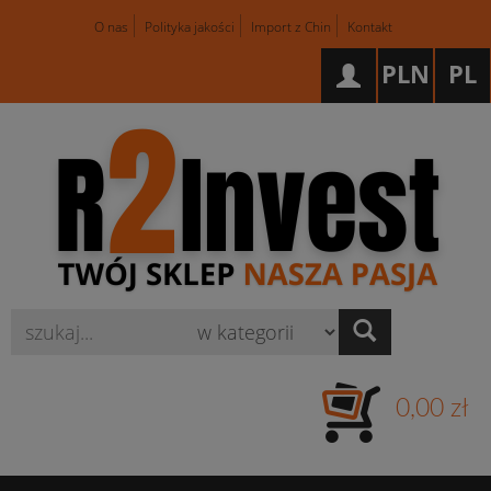
O nas
Polityka jakości
Import z Chin
Kontakt
PLN
PL
Wyszukaj
0,00 zł