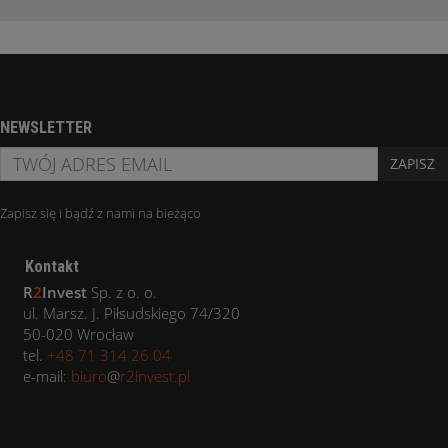
NEWSLETTER
ZAPISZ
Zapisz się i bądź z nami na bieżąco
Kontakt
R
2
Invest
Sp. z o. o.
ul. Marsz. J. Piłsudskiego 74/320
50-020 Wrocław
tel.
+48 71 314 26 04
e-mail:
biuro
@
r2invest.pl