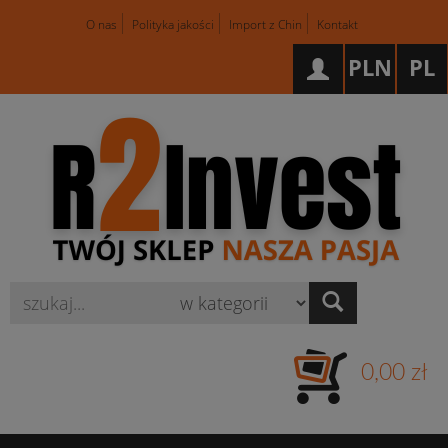
O nas
Polityka jakości
Import z Chin
Kontakt
PLN
PL
Wyszukaj
0,00 zł