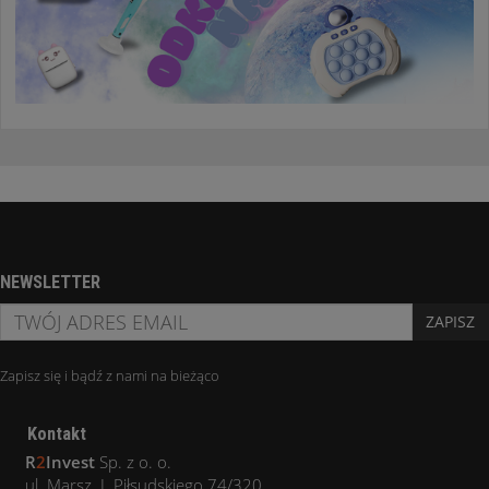
NEWSLETTER
ZAPISZ
Zapisz się i bądź z nami na bieżąco
Kontakt
R
2
Invest
Sp. z o. o.
ul. Marsz. J. Piłsudskiego 74/320