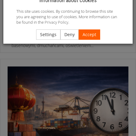
Information about cookies
WAKACJE 2026 CORAZ BLIŻEJ. CZY TWÓJ SKLEP
JEST GOTOWY NA SEZON?
This site uses cookies. By continuing to browse this site
Pierwsze ciepłe dni wystarczą, aby klienci zaczęli szukać
you are agreeing to use of cookies. More information can
be found in the
Privacy Policy
.
produktów związanych z ogrodem, basenem i
wypoczynkiem na świeżym powietrzu. Co roku obserwujemy
ten sam schemat. Wraz ze wzrostem temperatur
Settings
Deny
Accept
gwałtownie rośnie zainteresowanie akcesoriami
basenowymi, dmuchańcami, oświetleniem...