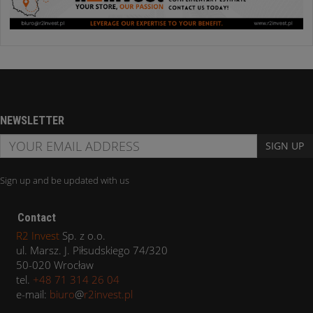
NEWSLETTER
SIGN UP
Sign up and be updated with us
Contact
R2 Invest
Sp. z o.o.
ul. Marsz. J. Piłsudskiego 74/320
50-020 Wrocław
tel.
+48 71 314 26 04
e-mail:
biuro
@
r2invest.pl