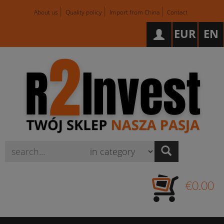
About us
Quality policy
Import from China
Contact
EUR
EN
Wyszukaj
€0.00