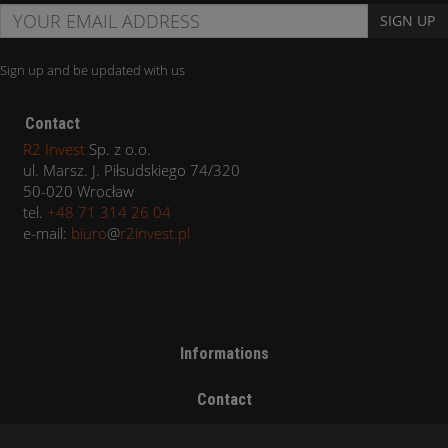
SIGN UP
Sign up and be updated with us
Contact
R2 Invest
Sp. z o.o.
ul. Marsz. J. Piłsudskiego 74/320
50-020 Wrocław
tel.
+48 71 314 26 04
e-mail:
biuro
@
r2invest.pl
Informations
Contact