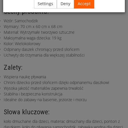
Settings
Deny
Accept
Cechy produktu:
Wzór: Samochodzik
Wymiary: 70 cm x 60 cm x 68 cm
Materiał: Wytrzymałe tworzywo sztuczne
Maksymalna waga dziecka: 19 kg
Kolor: Wielokolorowy
Odpinany daszek chroniący przed słońcem
Uchwyty do trzymania dla większej stabilności
Zalety:
Wspiera naukę pływania
Chroni dziecko przed słońcem dzięki odpinanemu daszkowi
Wysoka jakość materiałów zapewnia trwałość
Stabilna i bezpieczna konstrukcja
Idealne do zabawy na basenie, jeziorze i morzu
Słowa kluczowe:
koło dmuchane dla dzieci, materac dmuchany dla dzieci, ponton z
daszkiem, koło do pływania samochodzik, zabawka wodna dla dzieci,