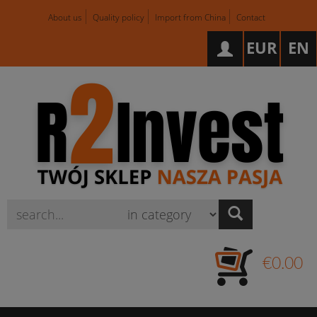
About us
Quality policy
Import from China
Contact
EUR
EN
Wyszukaj
€0.00