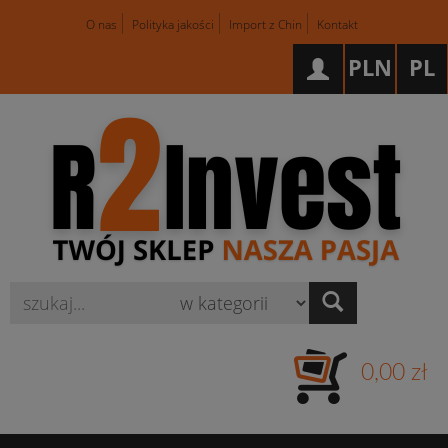
O nas
Polityka jakości
Import z Chin
Kontakt
PLN
PL
Wyszukaj
0,00 zł