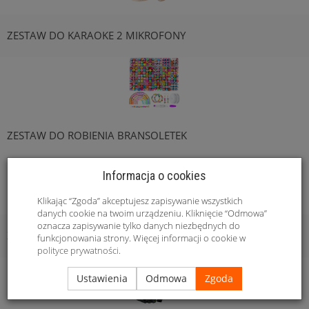
ZESTAW DO KARAOKE 2 MIKROFONY
ZESTAW DO ROBIENIA BRANSOLETEK
Informacja o cookies
Klikając “Zgoda” akceptujesz zapisywanie wszystkich
danych cookie na twoim urządzeniu. Kliknięcie “Odmowa”
oznacza zapisywanie tylko danych niezbędnych do
ZESTAW DO ROBIENIA MAKIJAŻU
funkcjonowania strony. Więcej informacji o cookie w
polityce prywatności
.
Ustawienia
Odmowa
Zgoda