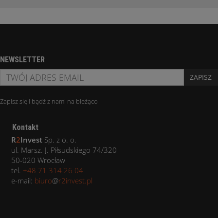
NEWSLETTER
ZAPISZ
Zapisz się i bądź z nami na bieżąco
Kontakt
R
2
Invest
Sp. z o. o.
ul. Marsz. J. Piłsudskiego 74/320
50-020 Wrocław
tel.
+48 71 314 26 04
e-mail:
biuro
@
r2invest.pl