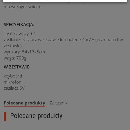
Wspaniała zabawka do stawiania pierwszych kroków w
muzycznym świecie.
SPECYFIKACJA:
ilość klawiszy: 61
zasilanie: zasilacz w zestawie lub baterie 4 x AA (brak baterii w
zestawie)
wymiary: 54x17x5cm
waga: 700g
W ZESTAWIE:
keyboard
mikrofon
zasilacz 6V
Polecane produkty
Załączniki
Polecane produkty