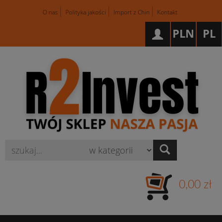
O nas
Polityka jakości
Import z Chin
Kontakt
PLN
PL
Wyszukaj
0,00 zł