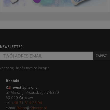
NEWSLETTER
ZAPISZ
Zapisz się i bądź z nami na bieżąco
Kontakt
R
2
Invest
Sp. z o. o.
ul. Marsz. J. Piłsudskiego 74/320
50-020 Wrocław
tel.
+48 71 314 26 04
e-mail:
biuro
@
r2invest.pl