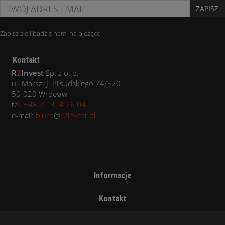
ZAPISZ
Zapisz się i bądź z nami na bieżąco
Kontakt
R
2
Invest
Sp. z o. o.
ul. Marsz. J. Piłsudskiego 74/320
50-020 Wrocław
tel.
+48 71 314 26 04
e-mail:
biuro
@
r2invest.pl
Informacje
Kontakt