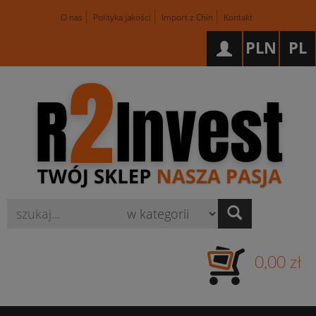
O nas
Polityka jakości
Import z Chin
Kontakt
PLN
PL
Wyszukaj
0,00 zł