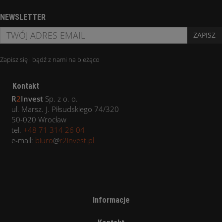
NEWSLETTER
ZAPISZ
Zapisz się i bądź z nami na bieżąco
Kontakt
R
2
Invest
Sp. z o. o.
ul. Marsz. J. Piłsudskiego 74/320
50-020 Wrocław
tel.
+48 71 314 26 04
e-mail:
biuro
@
r2invest.pl
Informacje