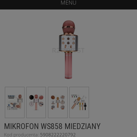
MENU
MIKROFON WS858 MIEDZIANY
Kod producenta:
5908222220792