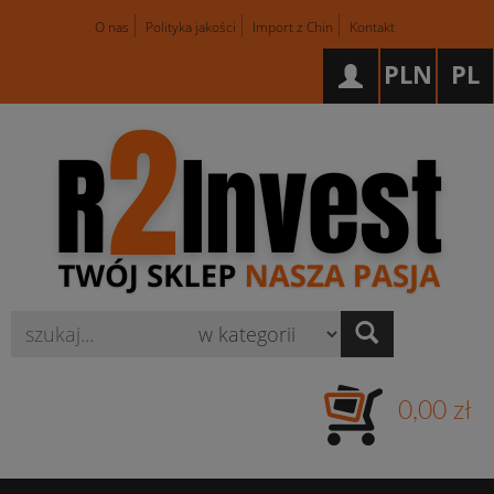
O nas
Polityka jakości
Import z Chin
Kontakt
PLN
PL
Wyszukaj
0,00 zł