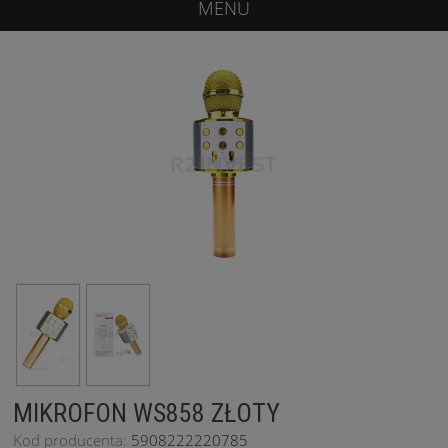
MENU
MIKROFON WS858 ZŁOTY
Kod producenta:
5908222220785