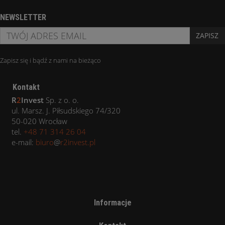
NEWSLETTER
ZAPISZ
Zapisz się i bądź z nami na bieżąco
Kontakt
R
2
Invest
Sp. z o. o.
ul. Marsz. J. Piłsudskiego 74/320
50-020 Wrocław
tel.
+48 71 314 26 04
e-mail:
biuro
@
r2invest.pl
Informacje