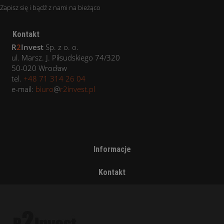
Zapisz się i bądź z nami na bieżąco
Kontakt
R
2
Invest
Sp. z o. o.
ul. Marsz. J. Piłsudskiego 74/320
50-020 Wrocław
tel.
+48 71 314 26 04
e-mail:
biuro
@
r2invest.pl
Informacje
Kontakt