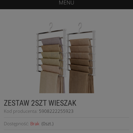
MENU
ZESTAW 2SZT WIESZAK
Kod producenta:
5908222255923
Dostępność:
Brak
(
0
szt.)