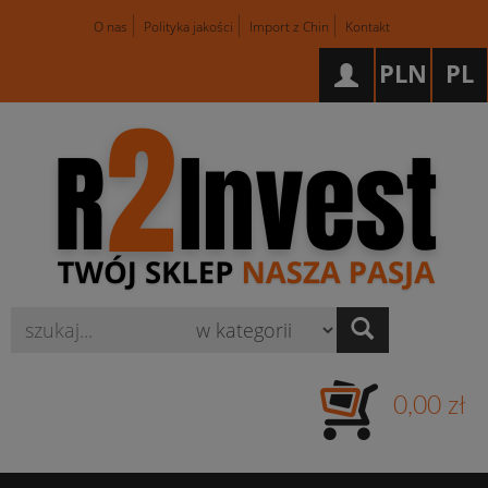
O nas
Polityka jakości
Import z Chin
Kontakt
PLN
PL
Wyszukaj
0,00 zł