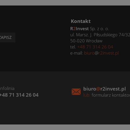
Kontakt
R
2
Invest
Sp. z o. o.
ul. Marsz. J. Piłsudskiego 74/3
ZAPISZ
50-020 Wrocław
tel.
+48 71 314 26 04
e-mail:
biuro
@
r2invest.pl
Infolinia
biuro
@
r2invest.pl
+48 71 314 26 04
lub:
formularz kontakt