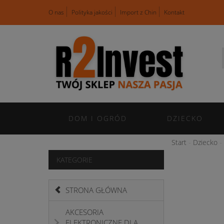
O nas
Polityka jakości
Import z Chin
Kontakt
DOM I OGRÓD
DZIECKO
Start
Dziecko
KATEGORIE
STRONA GŁÓWNA
AKCESORIA
ELEKTRONICZNE DLA