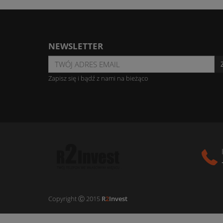
NEWSLETTER
Zapisz się i bądź z nami na bieżąco
Copyright Ⓒ 2015
R
2
Invest