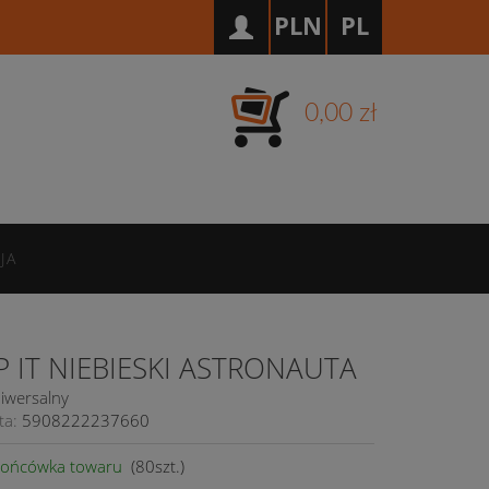
PLN
PL
0,00 zł
JA
 IT NIEBIESKI ASTRONAUTA
iwersalny
ta:
5908222237660
ońcówka towaru
(
80
szt.)