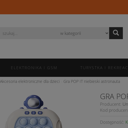
Wyszukaj
ELEKTRONIKA I GSM
TURYSTKA I REKREAC
Akcesoria elektroniczne dla dzieci
Gra POP IT niebieski astronauta
GRA POP
Producent:
Un
Kod producen
Dostępność:
K