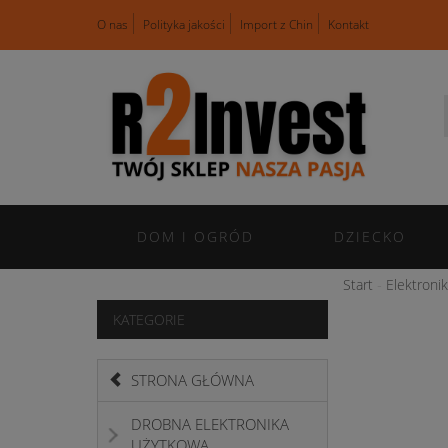
O nas
Polityka jakości
Import z Chin
Kontakt
DOM I OGRÓD
DZIECKO
Start
Elektroni
KATEGORIE
STRONA GŁÓWNA
DROBNA ELEKTRONIKA
UŻYTKOWA