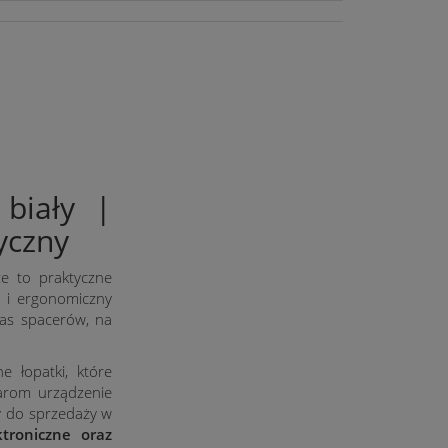
biały |
yczny
e to praktyczne
a i ergonomiczny
zas spacerów, na
e łopatki, które
iarom urządzenie
y do sprzedaży w
ktroniczne oraz