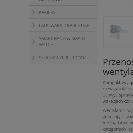
KAMERY
ŁADOWARKI I KABLE USB
SMART BAND & SMART
WATCH
SŁUCHAWKI BLUETOOTH
Przeno
wentyla
Kompaktowy
rozwiązanie z
uchwyt sprawia
wakacjach czy 
Wentylator wy
generują stab
można łatwo sc
kategoriach t