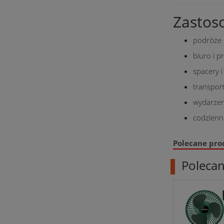
Zastos
podróże 
biuro i 
spacery 
transpor
wydarzen
codzienn
Polecane pro
Poleca