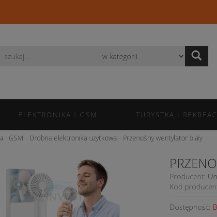
Wyszukaj
ELEKTRONIKA I GSM
TURYSTKA I REKREAC
ka i GSM
Drobna elektronika użytkowa
Przenośny wentylator biały
PRZENO
Producent:
Un
Kod producen
Dostępność:
B