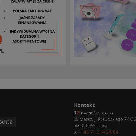
Kontakt
R
2
Invest
Sp. z o. o.
ul. Marsz. J. Piłsudskiego 74/3
ZAPISZ
50-020 Wrocław
tel.
+48 71 314 26 04