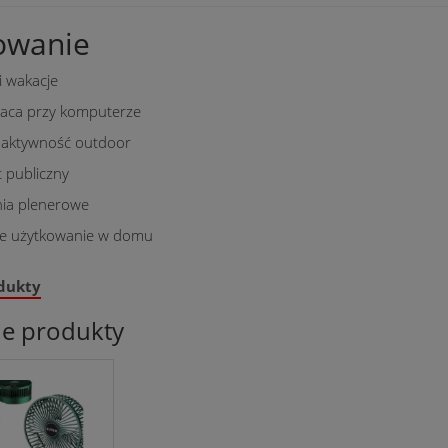
owanie
i wakacje
praca przy komputerze
i aktywność outdoor
t publiczny
ia plenerowe
e użytkowanie w domu
dukty
ne produkty