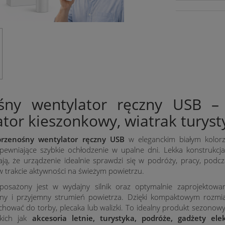
śny wentylator ręczny USB – 
tor kieszonkowy, wiatrak turyst
przenośny wentylator ręczny USB
w eleganckim białym kolorz
apewniające szybkie ochłodzenie w upalne dni. Lekka konstrukcj
ją, że urządzenie idealnie sprawdzi się w podróży, pracy, podc
w trakcie aktywności na świeżym powietrzu.
posażony jest w wydajny silnik oraz optymalnie zaprojektowan
ilny i przyjemny strumień powietrza. Dzięki kompaktowym rozm
hować do torby, plecaka lub walizki. To idealny produkt sezonow
akich jak
akcesoria letnie, turystyka, podróże, gadżety ele