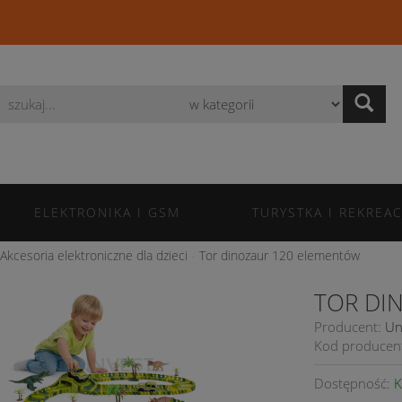
Wyszukaj
ELEKTRONIKA I GSM
TURYSTKA I REKREAC
Akcesoria elektroniczne dla dzieci
Tor dinozaur 120 elementów
TOR DI
Producent:
Un
Kod producen
Dostępność:
K