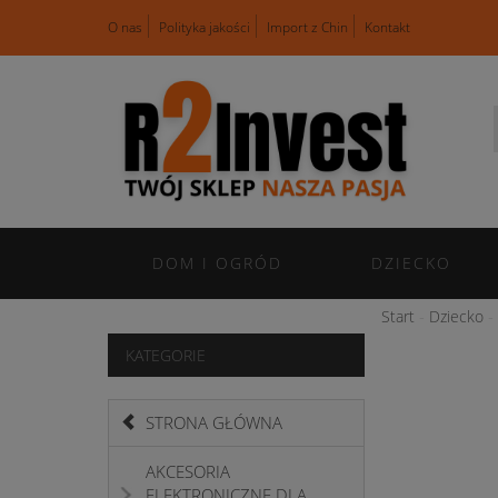
O nas
Polityka jakości
Import z Chin
Kontakt
DOM I OGRÓD
DZIECKO
Start
Dziecko
KATEGORIE
STRONA GŁÓWNA
AKCESORIA
ELEKTRONICZNE DLA