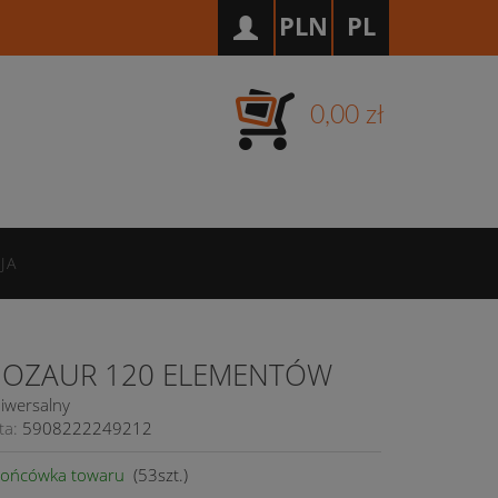
PLN
PL
0,00 zł
JA
NOZAUR 120 ELEMENTÓW
iwersalny
ta:
5908222249212
ońcówka towaru
(
53
szt.)