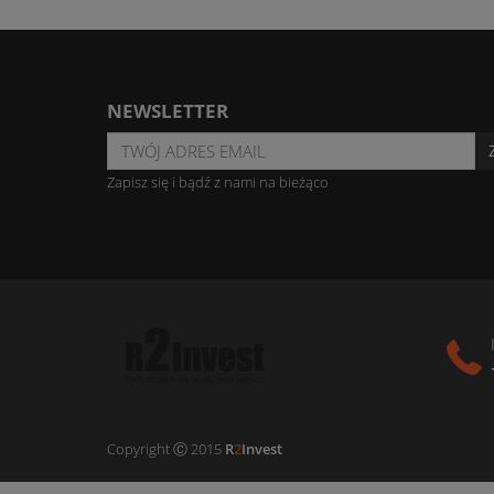
NEWSLETTER
Zapisz się i bądź z nami na bieżąco
Copyright Ⓒ 2015
R
2
Invest