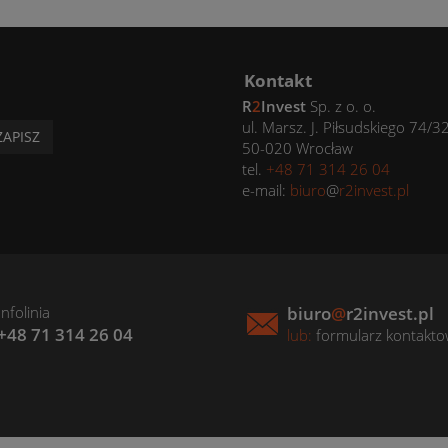
Kontakt
R
2
Invest
Sp. z o. o.
ul. Marsz. J. Piłsudskiego 74/3
ZAPISZ
50-020 Wrocław
tel.
+48 71 314 26 04
e-mail:
biuro
@
r2invest.pl
Infolinia
biuro
@
r2invest.pl
+48 71 314 26 04
lub:
formularz kontakt