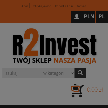
O nas
Polityka jakości
Import z Chin
Kontakt
PLN
PL
Wyszukaj
0,00 zł