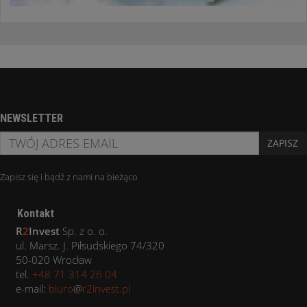
NEWSLETTER
ZAPISZ
Zapisz się i bądź z nami na bieżąco
Kontakt
R
2
Invest
Sp. z o. o.
ul. Marsz. J. Piłsudskiego 74/320
50-020 Wrocław
tel.
+48 71 314 26 04
e-mail:
biuro
@
r2invest.pl