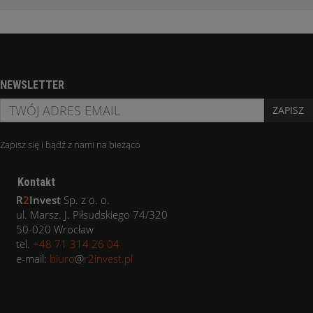
NEWSLETTER
ZAPISZ
Zapisz się i bądź z nami na bieżąco
Kontakt
R
2
Invest
Sp. z o. o.
ul. Marsz. J. Piłsudskiego 74/320
50-020 Wrocław
tel.
+48 71 314 26 04
e-mail:
biuro
@
r2invest.pl