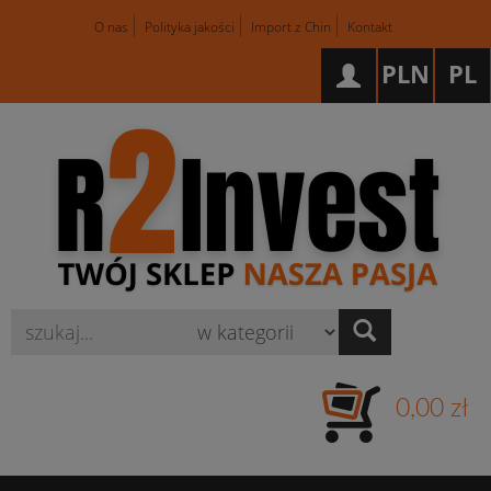
O nas
Polityka jakości
Import z Chin
Kontakt
PLN
PL
Wyszukaj
0,00 zł