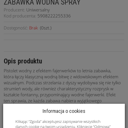
ZABAWKA WODNA SPRAY
Producent:
Uniwersalny
Kod producenta:
5908222255336
Dostępność:
Brak
(
0
szt.)
Opis produktu
Pistolet wodny z efektem fajerwerków to letnia zabawka,
która łączy klasyczną wodną bitwę z widowiskowym efektem
wizualnym. Podczas strzelania z dyszy wydobywa się nie tylko
strumień wody, ale również charakterystyczny rozprysk w
kształcie fontanny, przypominający wodne fajerwerki. Efekt
ten sprawia, że każda zabawa nabiera wyjątkowego
charakteru i natychmiast przyciąga uwagę dzieci.
Informacja o cookies
Zabawka została zaprojektowana z myślą o wygodzie
użytkowania – jest lekka, poręczna i dobrze leży w dłoni,
Klikając “Zgoda” akceptujesz zapisywanie wszystkich
danych cookie na twoim urządzeniu. Kliknięcie “Odmowa”
dzięki czemu sprawdzi się zarówno u młodszych, jak i