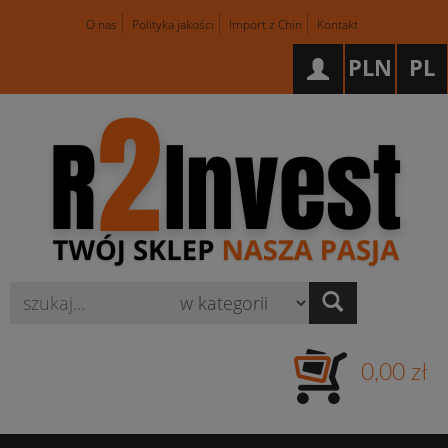
O nas
Polityka jakości
Import z Chin
Kontakt
PLN
PL
Wyszukaj
0,00 zł