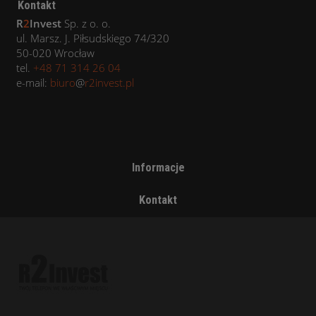
Kontakt
R
2
Invest
Sp. z o. o.
ul. Marsz. J. Piłsudskiego 74/320
50-020 Wrocław
tel.
+48 71 314 26 04
e-mail:
biuro
@
r2invest.pl
Informacje
Kontakt