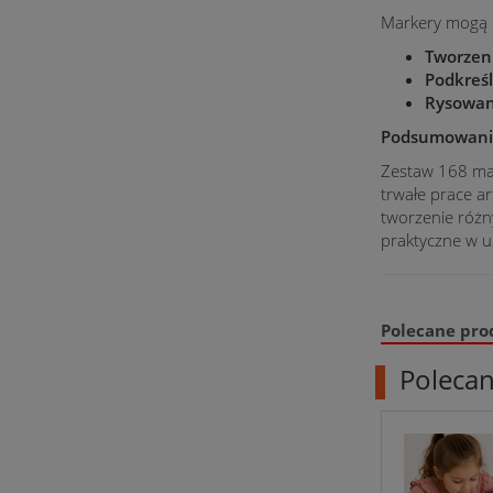
Markery mogą b
Tworzen
Podkreś
Rysowan
Podsumowani
Zestaw 168 mar
trwałe prace a
tworzenie różn
praktyczne w u
Polecane pro
Poleca