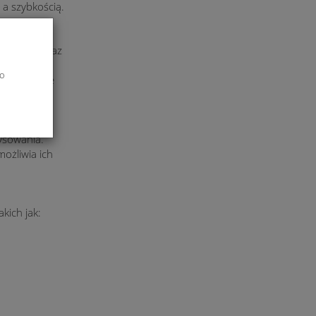
 a szybkością.
ich linii oraz
eślania.
do
na tworzenie
, w tym na
ysowania.
ożliwia ich
kich jak: