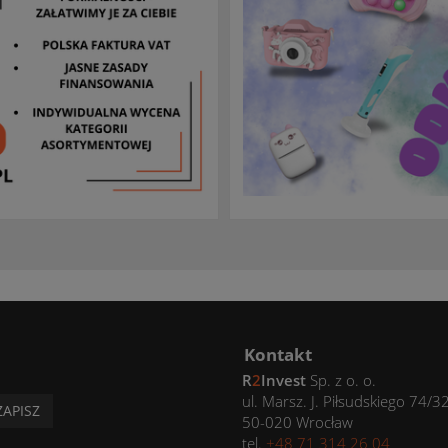
Kontakt
R
2
Invest
Sp. z o. o.
ul. Marsz. J. Piłsudskiego 74/3
ZAPISZ
50-020 Wrocław
tel.
+48 71 314 26 04