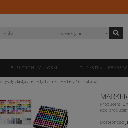
Wyszukaj
ELEKTRONIKA I GSM
TURYSTKA I REKREAC
Artykuły plastyczne i artystyczne
Markery 168 kolorów
MARKER
Producent:
Un
Kod producen
Dostępność:
J