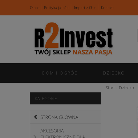
O nas
Polityka jakości
Import z Chin
Kontakt
DOM I OGRÓD
DZIECKO
Start
Dziecko
KATEGORIE
STRONA GŁÓWNA
AKCESORIA
ELEKTRONICZNE DLA